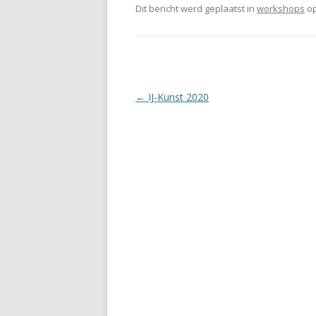
Dit bericht werd geplaatst in
workshops
o
Berichtnavigatie
←
IJ-Kunst 2020