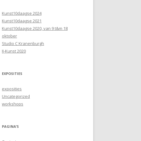
Kunst10daagse 2024
Kunst10daagse 2021
Kunst10daagse 2020, van 9 t&m 18
oktober
Studio C Kranenburgh
IJ-Kunst 2020
EXPOSITIES
exposities
Uncategorized
workshops
PAGINA’S