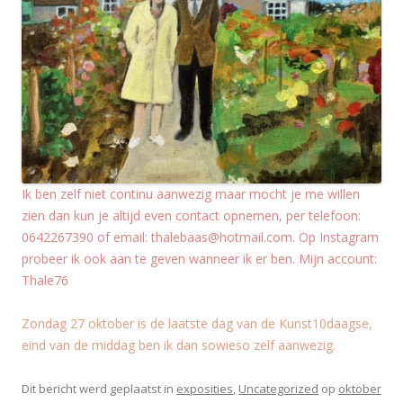
Ik ben zelf niet continu aanwezig maar mocht je me willen
zien dan kun je altijd even contact opnemen, per telefoon:
0642267390 of email: thalebaas@hotmail.com. Op Instagram
probeer ik ook aan te geven wanneer ik er ben. Mijn account:
Thale76
Zondag 27 oktober is de laatste dag van de Kunst10daagse,
eind van de middag ben ik dan sowieso zelf aanwezig.
Dit bericht werd geplaatst in
exposities
,
Uncategorized
op
oktober