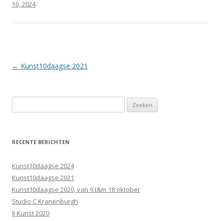
16, 2024
.
Berichtnavigatie
←
Kunst10daagse 2021
Zoeken
naar:
RECENTE BERICHTEN
Kunst10daagse 2024
Kunst10daagse 2021
Kunst10daagse 2020, van 9 t&m 18 oktober
Studio C Kranenburgh
IJ-Kunst 2020