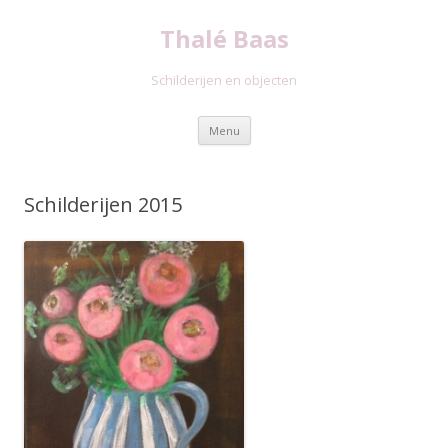
Thalé Baas
Schilderijen en objecten
Spring
Menu
naar
inhoud
Schilderijen 2015