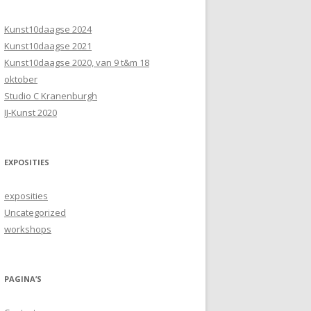
Kunst10daagse 2024
Kunst10daagse 2021
Kunst10daagse 2020, van 9 t&m 18
oktober
Studio C Kranenburgh
IJ-Kunst 2020
EXPOSITIES
exposities
Uncategorized
workshops
PAGINA’S